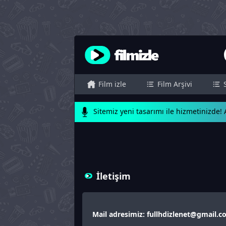
Film izle
Film Arşivi
Sitemiz yeni tasarımı ile hizmetinizde! A
İletişim
Mail adresimiz:
fullhdizlenet@gmail.