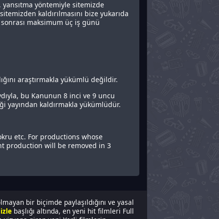
a, yansıtma yöntemiyle sitemizde
in sitemizden kaldırılmasını bize yukarıda
lep sonrası maksimum üç iş günü
dığını araştırmakla yükümlü değildir.
aydıyla, bu Kanunun 8 inci ve 9 uncu
iği yayından kaldırmakla yükümlüdür.
 okru etc. For productions whose
nt production will be removed in 3
olmayan bir biçimde paylaşıldığını ve yasal
izle
başlığı altında, en yeni hit filmleri Full