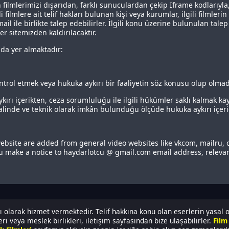
 filmlerimizi dışarıdan, farklı sunuculardan çekip Iframe kodlarıyl
i filmlere ait telif hakları bulunan kişi veya kurumlar, ilgili filmler
ail ile birlikte talep edebilirler. İlgili konu üzerine bulunulan ta
er sitemizden kaldırılacaktır.
ıda yer almaktadır:
 kontrol etmek veya hukuka aykırı bir faaliyetin söz konusu olup olma
aykırı içerikten, ceza sorumluluğu ile ilgili hükümler saklı kalmak k
linde ve teknik olarak imkân bulunduğu ölçüde hukuka aykırı içer
 website are added from general video websites like vkcom, mailru,
ou make a notice to haydarlotcu @ gmail.com email address, releva
 olarak hizmet vermektedir. Telif hakkına konu olan eserlerin yasal 
i veya meslek birlikleri, iletişim sayfasından bize ulaşabilirler.
Film 