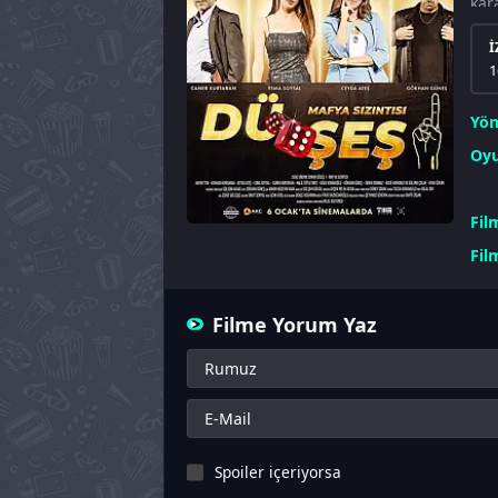
kara
İ
1
Yö
Oyu
Fil
Fil
Filme Yorum Yaz
Spoiler içeriyorsa