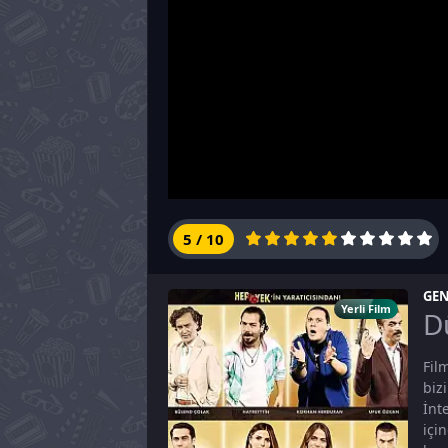
5
/
10
GEN
Yerli Film
Dü
Fil
biz
İnt
içi