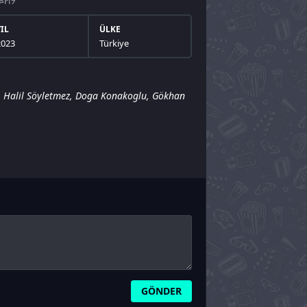
eriz..
YIL
ÜLKE
2023
Türkiye
,
Halil Söyletmez
,
Doga Konakoglu
,
Gökhan