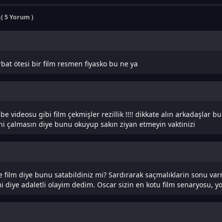
ı
( 5 Yorum )
bat ötesi bir film resmen fiyasko bu ne ya
 videosu gibi film çekmişler rezillik !!!! dikkate alın arkadaşlar bu
ni çalmasın diye bunu okuyup sakın ziyan etmeyin vaktinizi
 film diye bunu satabildiniz mi? Sardırarak saçmalıklarin sonu var
i diye adaletli olayim dedim. Oscar sizin en kotu film senaryosu, y