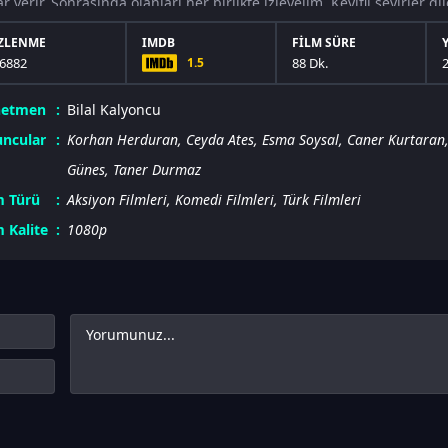
r verir. Sonrasında olanları her birlikte izleyelim. Keyifli seyirler dil
ZLENME
IMDB
FILM SÜRE
6882
1.5
88 Dk.
netmen
Bilal Kalyoncu
ncular
Korhan Herduran
,
Ceyda Ates
,
Esma Soysal
,
Caner Kurtaran
Günes
,
Taner Durmaz
m Türü
Aksiyon Filmleri
,
Komedi Filmleri
,
Türk Filmleri
m Kalite
1080p