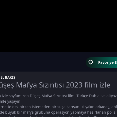
Favoriye E
EL BAKIŞ
şeş Mafya Sızıntısı 2023 film izle
m izle sayfamızda Düşeş Mafya Sızıntısı filmi Türkçe Dublaj ve altyazıl
imle yaşayın.
ernette gezinirken istemeden bir suça karışan iki yakın arkadaş, ahla
nde büyük bir mafya grubuna operasyon yapmaya hazırlanan polis, 