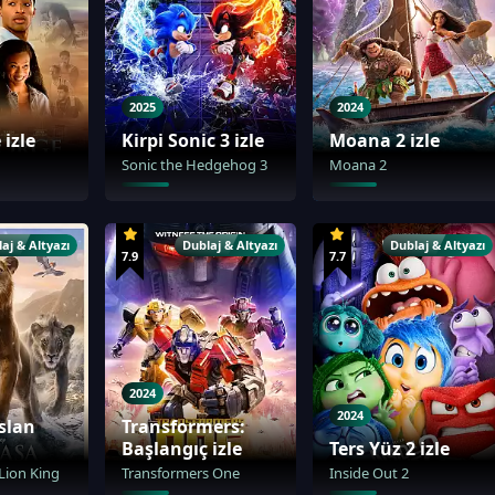
2025
2024
 izle
Kirpi Sonic 3 izle
Moana 2 izle
Sonic the Hedgehog 3
Moana 2
aj & Altyazı
Dublaj & Altyazı
Dublaj & Altyazı
7.9
7.7
2024
2024
slan
Transformers:
Başlangıç izle
Ters Yüz 2 izle
Lion King
Transformers One
Inside Out 2