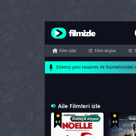
Film izle
Film Arşivi
Sitemiz yeni tasarımı ile hizmetinizde! A
Aile Filmleri izle
Dublaj & Altyazı
Dubl
6.3
6.5