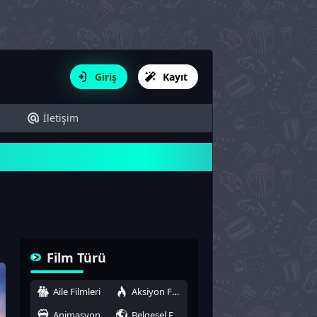
Giriş
Kayıt
İletişim
Film Türü
Aile Filmleri
Aksiyon Filmleri
Animasyon
Belgesel Filmleri