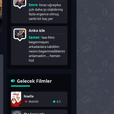
Emre:
biraz uğraşılsa
çok daha iyi olabilirmiş
fazla ergence olmuş
sanki bir kaç yer
Anka izle
Samet:
Yaw filmi
begenmeyen
arkadaslara takildim
nesini begenmediklerini
anlamadim ... hemen
hizl
Gelecek Filmler
Noelle
MultiDil
6.3