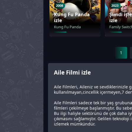
2008
2023
Kung Fu Panda
Şimdi işle
izle
izle
Kung Fu Panda
Family Switc
1
Aile Filmi izle
Aile Filmleri, Aileniz ve sevdiklerinizle 
kullanılmayan,cincellik içermeyen,7 den 
Aile Filmleri sadece tek bir yaş grubuna
filmleri çekilmeye başlanmıştır. Bu sebe
Bu ilgi haliyle sektörünü de çok daha i
çıkmasını sağlamıştır. Gelilen teknoloji 
izlemek mümkündür.