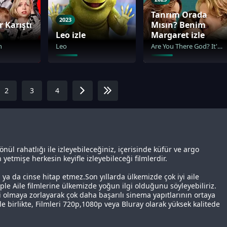
Tanrım Orada
2023
r Karıştı
Mısın? Benim
Leo izle
Margaret izle
h
Leo
Are You There God? It's Me, Margaret.
2
3
4
gönül rahatlığı ile izleyebileceğiniz, içerisinde küfür ve argo
yetmişe herkesin keyifle izleyebileceği filmlerdir.
 ya da cinse hitap etmez.Son yıllarda ülkemizde çok iyi aile
ple Aile filmlerine ülkemizde yoğun ilgi olduğunu söyleyebiliriz.
yi olmaya zorlayarak çok daha başarılı sinema yapıtlarının ortaya
ile birlikte, Filmleri 720p,1080p veya Bluray olarak yüksek kalitede