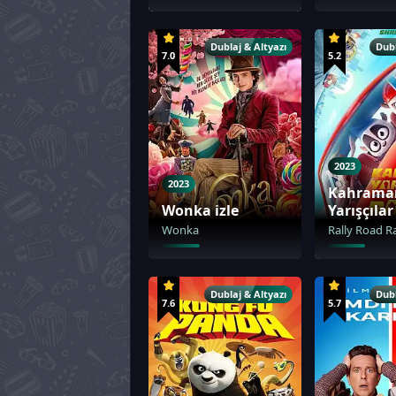
Dublaj & Altyazı
Dubl
7.0
5.2
2023
2023
Kahrama
Wonka izle
Yarışçılar 
Wonka
Rally Road R
Dublaj & Altyazı
Dubl
7.6
5.7