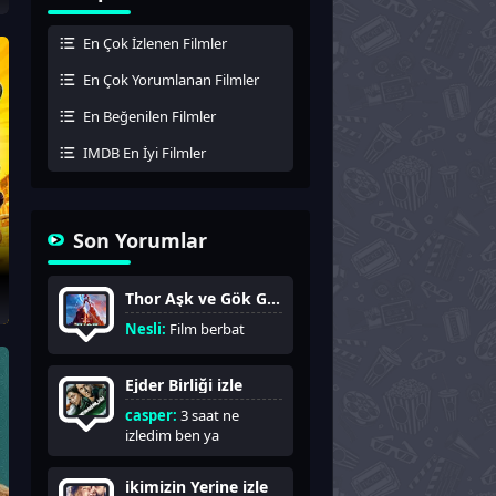
En Çok İzlenen Filmler
En Çok Yorumlanan Filmler
En Beğenilen Filmler
IMDB En İyi Filmler
Son Yorumlar
Thor Aşk ve Gök Gürültüsü izle
Nesli:
Film berbat
Ejder Birliği izle
casper:
3 saat ne
izledim ben ya
ikimizin Yerine izle