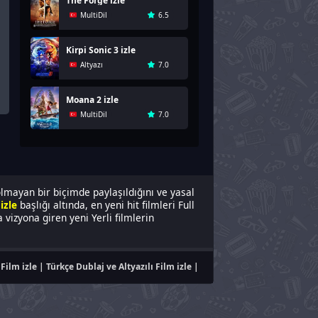
The Forge izle
MultiDil
6.5
Kirpi Sonic 3 izle
Altyazı
7.0
Moana 2 izle
MultiDil
7.0
olmayan bir biçimde paylaşıldığını ve yasal
izle
başlığı altında, en yeni hit filmleri Full
vizyona giren yeni Yerli filmlerin
Film izle | Türkçe Dublaj ve Altyazılı Film izle |