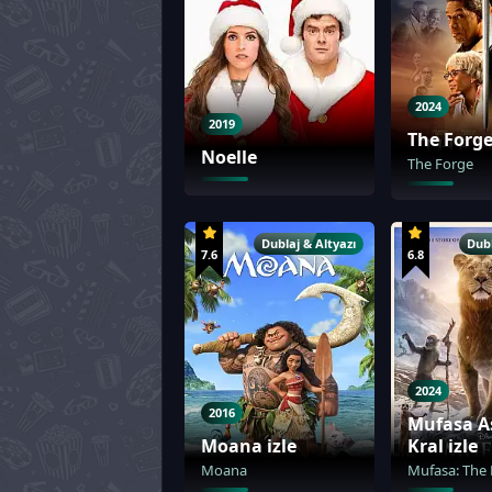
2024
2019
The Forge
Noelle
The Forge
Dublaj & Altyazı
Dubl
7.6
6.8
2024
2016
Mufasa A
Moana izle
Kral izle
Moana
Mufasa: The 