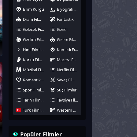
Bilim Kurgu
Biyografi Filmleri
Dram Filmleri
Fantastik
Gelecek Filmler
Genel
Gerilim Filmleri
Gizem Filmleri
Hint Filmleri
Komedi Filmleri
Korku Filmleri
Macera Filmleri
Müzikal Filmler
Netflix Filmleri
Romantik Filmler
Savaş Filmleri
Spor Filmleri
Suç Filmleri
Tarih Filmleri
Tavsiye Filmler
Türk Filmleri
Western Filmler
Popüler Filmler