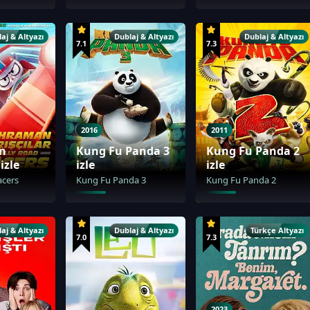
aj & Altyazı
Dublaj & Altyazı
Dublaj & Altyazı
7.1
7.3
2016
2011
n
Kung Fu Panda 3
Kung Fu Panda 2
izle
izle
izle
acers
Kung Fu Panda 3
Kung Fu Panda 2
aj & Altyazı
Dublaj & Altyazı
Türkçe Altyazı
7.0
7.3
2023