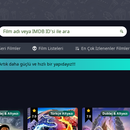
Seri Filmler
Film Listeleri
En Çok İzlenenler Filmler
rtık daha güçlü ve hızlı bir yapıdayız!!!
aj & Altyazı
Türkçe Altyazı
Dublaj & Altyazı
7.0
7.0