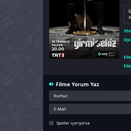
İ
8
Yö
Oyu
Fil
Fil
Filme Yorum Yaz
Spoiler içeriyorsa