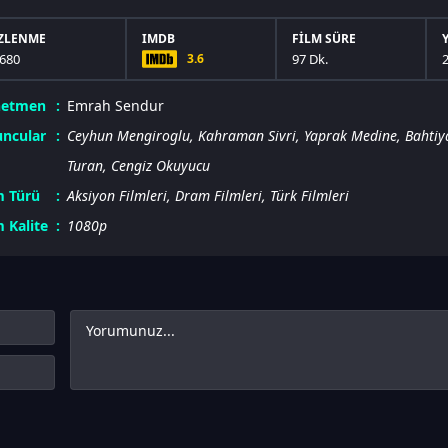
ZLENME
IMDB
FILM SÜRE
680
3.6
97 Dk.
netmen
Emrah Sendur
ncular
Ceyhun Mengiroglu
,
Kahraman Sivri
,
Yaprak Medine
,
Bahtiy
Turan
,
Cengiz Okuyucu
m Türü
Aksiyon Filmleri
,
Dram Filmleri
,
Türk Filmleri
m Kalite
1080p