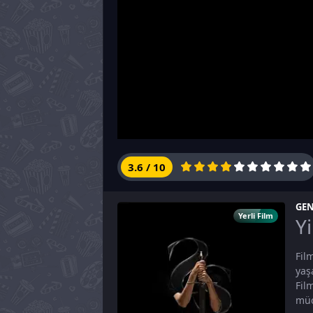
3.6
/
10
GEN
Yerli Film
Yi
Fil
yaş
Fil
müc