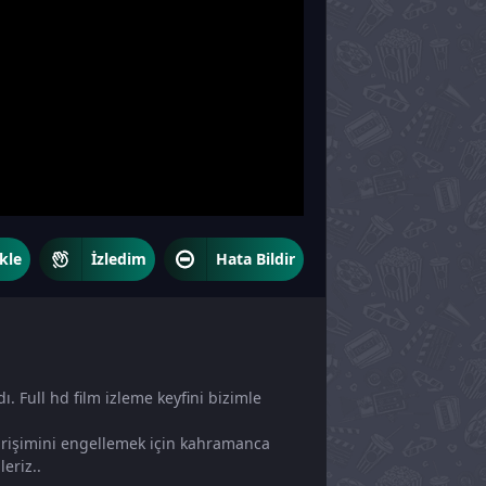
kle
İzledim
Hata Bildir
ı. Full hd film izleme keyfini bizimle
girişimini engellemek için kahramanca
eriz..