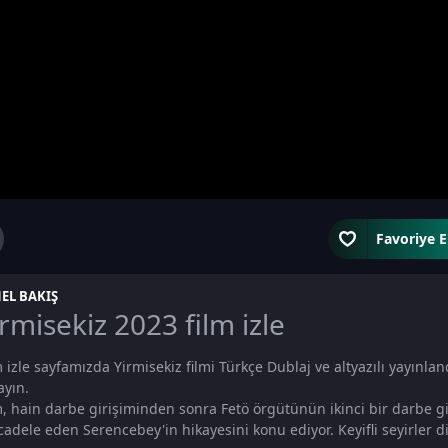
Favoriye E
EL BAKIŞ
rmisekiz 2023 film izle
m izle sayfamızda Yirmisekiz filmi Türkçe Dublaj ve altyazılı yayınland
ayın.
m, hain darbe girişiminden sonra Fetö örgütünün ikinci bir darbe 
adele eden Serencebey'in hikayesini konu ediyor. Keyifli seyirler dil