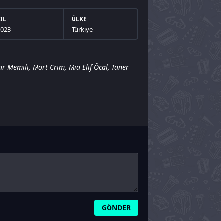
YIL
ÜLKE
2023
Türkiye
ar Memili
,
Mort Crim
,
Mia Elif Öcal
,
Taner