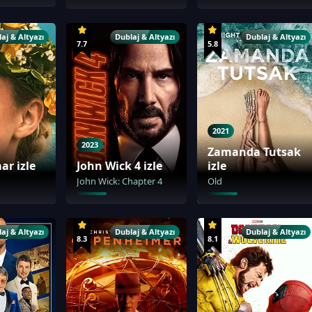
aj & Altyazı
Dublaj & Altyazı
Dublaj & Altyazı
7.7
5.8
2021
2023
Zamanda Tutsak
r izle
John Wick 4 izle
izle
John Wick: Chapter 4
Old
aj & Altyazı
Dublaj & Altyazı
Dublaj & Altyazı
8.3
8.1