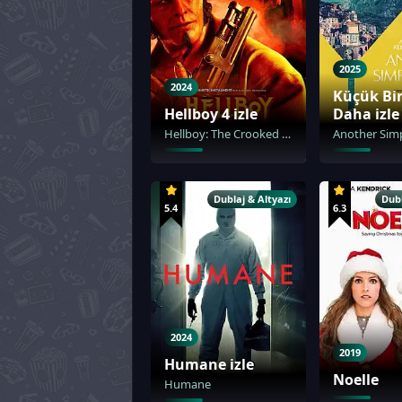
2025
2024
Küçük Bir
Hellboy 4 izle
Daha izle
Hellboy: The Crooked Man
Another Sim
Dublaj & Altyazı
Dubl
5.4
6.3
2024
2019
Humane izle
Noelle
Humane