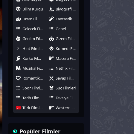
Bilim Kurgu
Biyografi Filmleri
Dram Filmleri
Fantastik
Gelecek Filmler
Genel
Gerilim Filmleri
Gizem Filmleri
Hint Filmleri
Komedi Filmleri
Korku Filmleri
Macera Filmleri
Müzikal Filmler
Netflix Filmleri
Romantik Filmler
Savaş Filmleri
Spor Filmleri
Suç Filmleri
Tarih Filmleri
Tavsiye Filmler
Türk Filmleri
Western Filmler
Popüler Filmler