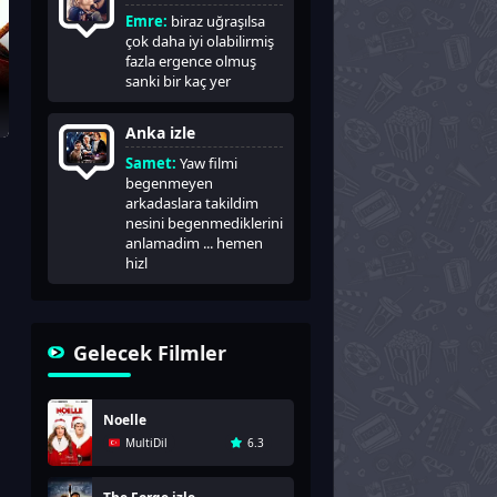
Emre:
biraz uğraşılsa
çok daha iyi olabilirmiş
fazla ergence olmuş
sanki bir kaç yer
Anka izle
Samet:
Yaw filmi
begenmeyen
arkadaslara takildim
nesini begenmediklerini
anlamadim ... hemen
hizl
Gelecek Filmler
Noelle
MultiDil
6.3