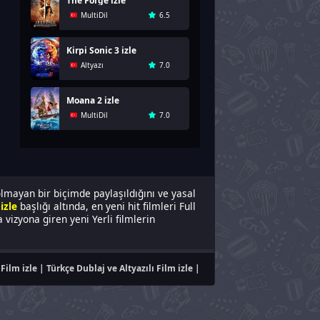
The Forge izle
MultiDil
6.5
Kirpi Sonic 3 izle
Altyazı
7.0
Moana 2 izle
MultiDil
7.0
olmayan bir biçimde paylaşıldığını ve yasal
izle
başlığı altında, en yeni hit filmleri Full
vizyona giren yeni Yerli filmlerin
Film izle | Türkçe Dublaj ve Altyazılı Film izle |