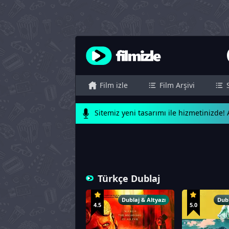
Film izle
Film Arşivi
Sitemiz yeni tasarımı ile hizmetinizde! A
Türkçe Dublaj
Dublaj & Altyazı
Dubl
4.5
5.0