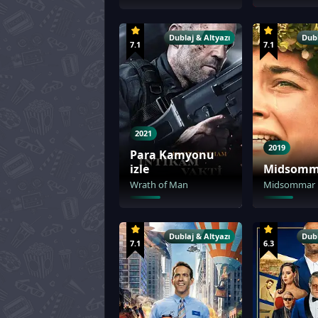
Dublaj & Altyazı
Dubl
7.1
7.1
2021
2019
Para Kamyonu
izle
Midsomma
Wrath of Man
Midsommar
Dublaj & Altyazı
Dubl
7.1
6.3