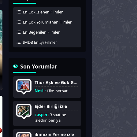
En Çok İzlenen Filmler
En Çok Yorumlanan Filmler
En Beğenilen Filmler
IMDB En İyi Filmler
Son Yorumlar
Thor Aşk ve Gök Gürültüsü izle
Nesli:
Film berbat
Ejder Birliği izle
casper:
3 saat ne
izledim ben ya
ikimizin Yerine izle