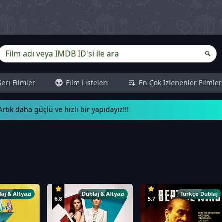
Seri Filmler
Film Listeleri
En Çok İzlenenler Filmler
rtık daha güçlü ve hızlı bir yapıdayız!!!
aj & Altyazı
Dublaj & Altyazı
Türkçe Dublaj
6.8
5.7