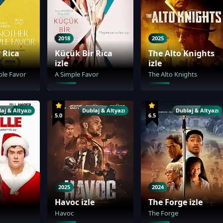
2018
2025
 Rica
Küçük Bir Rica
The Alto Knights
izle
izle
ple Favor
A Simple Favor
The Alto Knights
aj & Altyazı
Dublaj & Altyazı
Dublaj & Altyazı
5.0
6.5
2025
2024
Havoc izle
The Forge izle
Havoc
The Forge