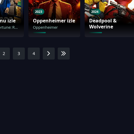
2023
2024
nu izle
Oppenheimer izle
Deadpool &
Wolverine
Operation Fortune: Ruse de Guerre
Oppenheimer
2
3
4