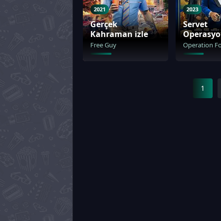
2021
2023
Gerçek
Servet
Kahraman izle
Operasyo
Free Guy
1