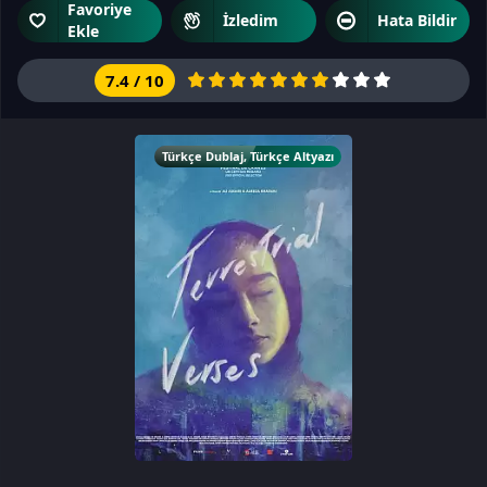
Favoriye
İzledim
Hata Bildir
Ekle
7.4
/
10
Türkçe Dublaj
,
Türkçe Altyazı