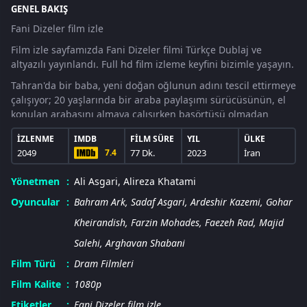
GENEL BAKIŞ
Fani Dizeler film izle
Film izle sayfamızda Fani Dizeler filmi Türkçe Dublaj ve
altyazılı yayınlandı. Full hd film izleme keyfini bizimle yaşayın.
Tahran'da bir baba, yeni doğan oğlunun adını tescil ettirmeye
çalışıyor; 20 yaşlarında bir araba paylaşımı sürücüsünün, el
konulan arabasını almaya çalışırken başörtüsü olmadan
kameralara yakalanması; şiir dövmeli bir adam ehliyet almak
İZLENME
IMDB
FILM SÜRE
YIL
ÜLKE
için başvuruyor; Yaşlı bir kadın, çok sevdiği köpeğinin geri
2049
7.4
77 Dk.
2023
İran
verilmesi için polise yalvarıyor. İyi seyirler!
Yönetmen
Ali Asgari, Alireza Khatami
Oyuncular
Bahram Ark
,
Sadaf Asgari
,
Ardeshir Kazemi
,
Gohar
Kheirandish
,
Farzin Mohades
,
Faezeh Rad
,
Majid
Salehi
,
Arghavan Shabani
Film Türü
Dram Filmleri
Film Kalite
1080p
Etiketler
Fani Dizeler film izle