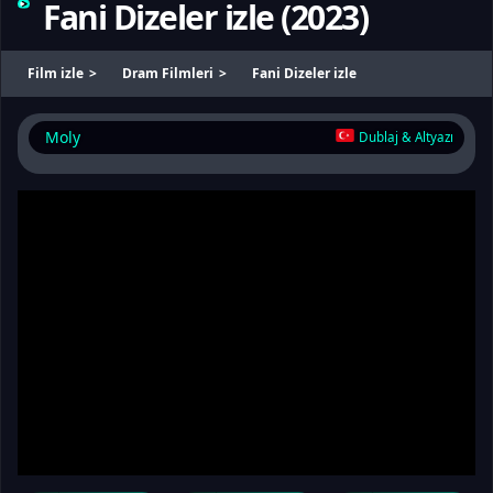
Fani Dizeler izle
(
2023
)
Film izle
Dram Filmleri
Fani Dizeler izle
Moly
Dublaj & Altyazı