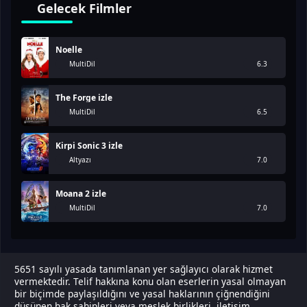
Gelecek Filmler
Noelle
MultiDil
6.3
The Forge izle
MultiDil
6.5
Kirpi Sonic 3 izle
Altyazı
7.0
Moana 2 izle
MultiDil
7.0
5651 sayılı yasada tanımlanan yer sağlayıcı olarak hizmet
vermektedir. Telif hakkına konu olan eserlerin yasal olmayan
bir biçimde paylaşıldığını ve yasal haklarının çiğnendiğini
düşünen hak sahipleri veya meslek birlikleri, iletişim