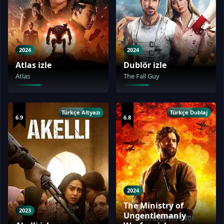
2024
2024
Atlas izle
Dublör izle
Atlas
The Fall Guy
Türkçe Altyazı
Türkçe Dublaj
6.9
6.8
2024
The Ministry of
2023
Ungentlemanly