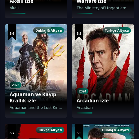
Akelli izle
Warfare izle
Akelli
The Ministry of Ungentlemanly Warfare
Dublaj & Altyazı
Türkçe Altyazı
5.6
5.5
2023
2024
Aquaman ve Kayıp
Krallık izle
Arcadian izle
Aquaman and the Lost Kingdom
Arcadian
Türkçe Altyazı
Dublaj & Altyazı
6.7
5.5