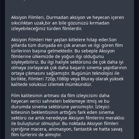
Aksiyon Filmleri, Durmadan aksiyon ve heyecan içeren
sıkıcılıktan uzak,bir an bile gözünüzü kırmadan
izleyebileceğiniz türden filmlerdir.
Aksiyon Filmleri Her yaştan kitlelere hitap eder.Son
yıllarda tüm dünyada en çok aranan ve ilgi gören film
türlerinin başına gelmektedir. Bu sebeple Aksiyon
filmlerine ülkemizde de yoğun ilgi olduğunu
söyleyebiliriz. Bu ilgi haliyle sektörünü de çok daha iyi
olmaya zorlayarak çok daha başarılı sinema yapıtlarının
ortaya çıkmasını sağlamıştır. Bugünün teknolojisi ile
birlikte, Filmleri 720p,1080p veya Bluray olarak yüksek
kalitede soluksuz izlemek mümkündür.
Film kalitesinin artması da film izleyicisini daha
heyecan verici sahneleri beklemeye itmiş ve bu
durumda sinema sektörüne yansımıştır. İzleyici
kitlesinin beklentisinin arttığını fark eden sinema
sektörü ise artık neredeyse Aksiyon filmlerini meraklısı
ile buluşturur olmuştur. Bu noktada Aksiyon filmleri
içeriğine macera, animasyon, fantastik ve hatta savaş
film türlerini de almıştır.