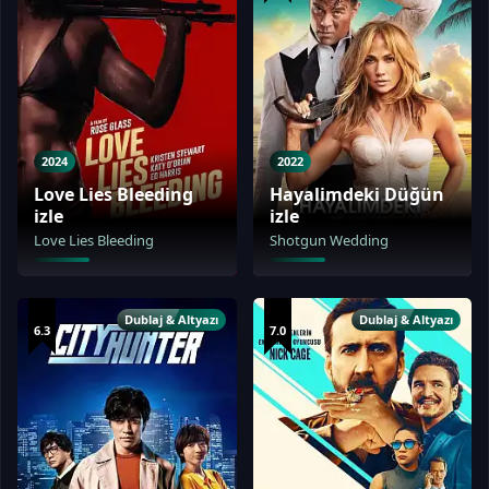
2024
2022
Love Lies Bleeding
Hayalimdeki Düğün
izle
izle
Love Lies Bleeding
Shotgun Wedding
Dublaj & Altyazı
Dublaj & Altyazı
6.3
7.0