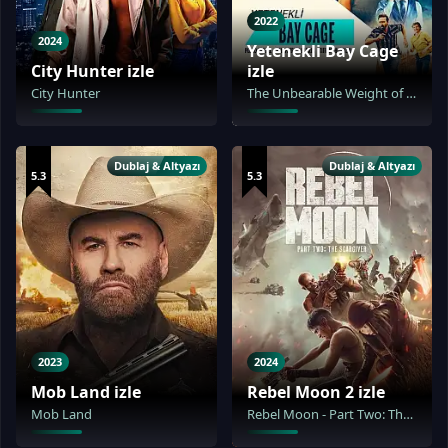
2022
2024
Yetenekli Bay Cage
City Hunter izle
izle
City Hunter
The Unbearable Weight of Massive Talent
Dublaj & Altyazı
Dublaj & Altyazı
5.3
5.3
2023
2024
Mob Land izle
Rebel Moon 2 izle
Mob Land
Rebel Moon - Part Two: The Scargiver