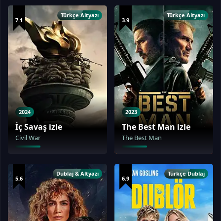
Türkçe Altyazı
Türkçe Altyazı
7.1
3.9
2024
2023
İç Savaş izle
The Best Man izle
Civil War
The Best Man
Dublaj & Altyazı
Türkçe Dublaj
5.6
6.9