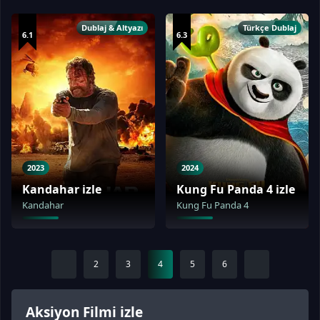
Dublaj & Altyazı
Türkçe Dublaj
6.1
6.3
2023
2024
Kandahar izle
Kung Fu Panda 4 izle
Kandahar
Kung Fu Panda 4
2
3
4
5
6
Aksiyon Filmi izle