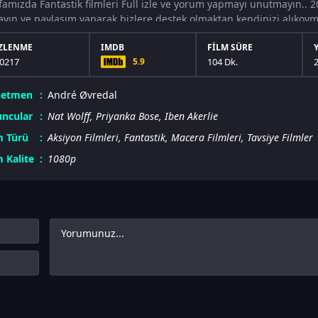
famızda Fantastik filmleri Full izle ve yorum yapmayı unutmayın.. 20
ayın ve paylaşım yaparak bizlere destek olmaktan kendinizi alıkoymayı
ZLENME
IMDB
FILM SÜRE
0217
5.9
104 Dk.
netmen
André Øvredal
ncular
Nat Wolff
,
Priyanka Bose
,
Iben Akerlie
m Türü
Aksiyon Filmleri
,
Fantastik
,
Macera Filmleri
,
Tavsiye Filmler
m Kalite
1080p