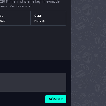
20 Filmleri hd izleme keyfini evinizde
n.. Keyifli seyirler.
YIL
ÜLKE
2020
Norveç