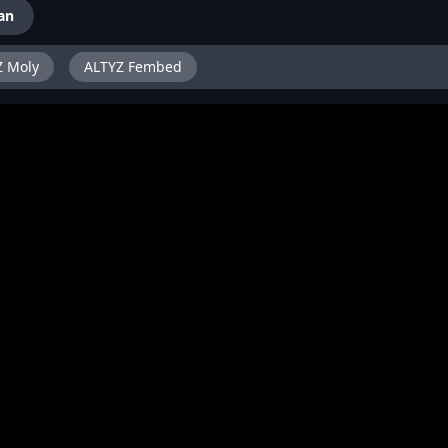
an
Z Moly
ALTYZ Fembed