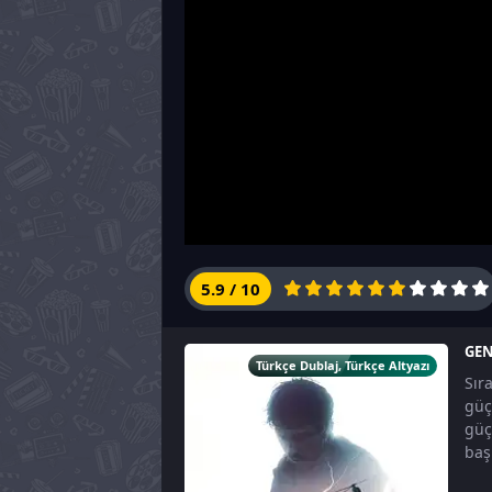
5.9
/
10
GEN
Türkçe Dublaj
,
Türkçe Altyazı
Sır
güç
güç
başl