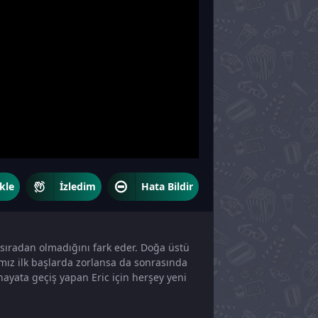
kle
İzledim
Hata Bildir
ıradan olmadığını fark eder. Doğa üstü
ız ilk başlarda zorlansa da sonrasında
hayata geçiş yapan Eric için herşey yeni