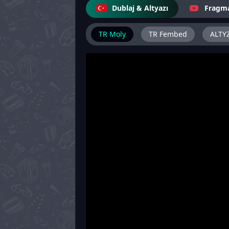
Dublaj & Altyazı
Fragm
TR Moly
TR Fembed
ALTY