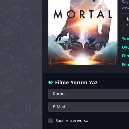
Say
yaş
İ
1
Yö
Oyu
Fil
Fil
Filme Yorum Yaz
Spoiler içeriyorsa