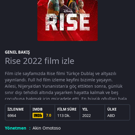
GENEL BAKIŞ
Rise 2022 film izle
Film izle sayfamızda Rise filmi Türkçe Dublaj ve altyazılı
yayınlandı. Full hd film izleme keyfini bizimle yaşayın.
Ailesi, Nijerya'dan Yunanistan'a göç ettikten sonra, günlük
sınır dışı tehdidi altında yaşarken hayatta kalmak ve beş
çocuğuna bakmak için mücadele etti. En büyük oğulları hala
Nijerya'da akrabalarıyla birlikte, çift Yunan vatandaşlığı almak
İZLENME
IMDB
FILM SÜRE
YIL
ÜLKE
için can atıyordu, ancak kendilerini her fırsatta engelleyen bir
6964
7.0
113 Dk.
2022
ABD
sistem tarafından baltalanmış buldular. Ailenin geri kalanıyla
birlikte Atina sokaklarında turistlere eşya satmadıklarında,
Yönetmen
Akin Omotoso
kardeşler Giannis ve Thanasis - yerel bir genç takımla