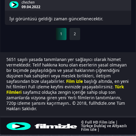
chechen
09.04.2022
İyi görüntüsü geldiği zaman güncellenecektir.
1
2
5651 sayılı yasada tanımlanan yer sağlayıcı olarak hizmet
vermektedir. Telif hakkına konu olan eserlerin yasal olmayan
bir biçimde paylaşıldığını ve yasal haklarının çiğnendiğini
düşünen hak sahipleri veya meslek birlikleri, iletişim
sayfasından bize ulaşabilirler.
Film izle
başlığı altında, en yeni
hit filmleri Full izleme keyfini evinizde yaşayabilirsiniz.
Türk
Filmleri
sayfamız olduçka zengin içeriğe sahip olup son
zamanlarda vizyona giren yeni Yerli filmlerin tanıtımlarını,
720p izleme şansını kaçırmayın.. © 2018, fullhdizle.one Tüm
Hakları Saklıdır.
© Full HD Film izle |
Türkçe Dublaj ve Altyazılı
Film izle |