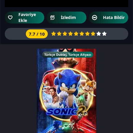
Favoriye
İzledim
Hata Bildir
Ekle
7.7
/
10
Türkçe Dublaj
,
Türkçe Altyazı