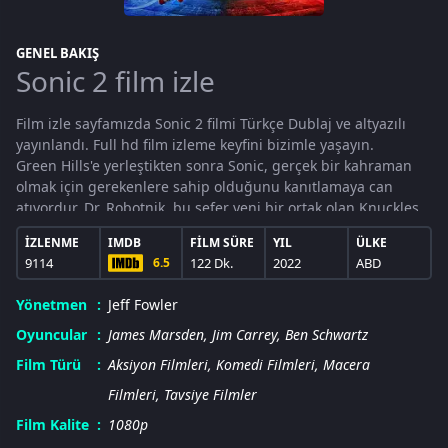
GENEL BAKIŞ
Sonic 2 film izle
Film izle sayfamızda Sonic 2 filmi Türkçe Dublaj ve altyazılı
yayınlandı. Full hd film izleme keyfini bizimle yaşayın.
Green Hills'e yerleştikten sonra Sonic, gerçek bir kahraman
olmak için gerekenlere sahip olduğunu kanıtlamaya can
atıyordur. Dr. Robotnik, bu sefer yeni bir ortak olan Knuckles
ile medeniyetleri yok etme gücüne sahip bir zümrüt arayışıyla
İZLENME
IMDB
FILM SÜRE
YIL
ÜLKE
hayatlarına geri döner. Sonic ise kendi yardımcısı Tails ile
9114
6.5
122 Dk.
2022
ABD
birlik olur ve birlikte zümrüdü yanlış ellere düşmeden önce
bulmak için tüm dünyayı kapsayan arayışlarına başlar.. Keyifli
Yönetmen
Jeff Fowler
seyirler dileriz..
Oyuncular
James Marsden
,
Jim Carrey
,
Ben Schwartz
Film Türü
Aksiyon Filmleri
,
Komedi Filmleri
,
Macera
Filmleri
,
Tavsiye Filmler
Film Kalite
1080p