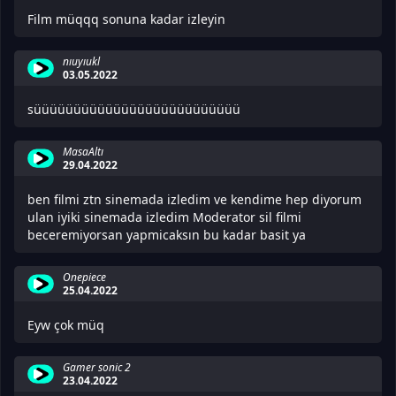
Film müqqq sonuna kadar izleyin
nıuyıukl
03.05.2022
süüüüüüüüüüüüüüüüüüüüüüüüüü
MasaAltı
29.04.2022
ben filmi ztn sinemada izledim ve kendime hep diyorum
ulan iyiki sinemada izledim Moderator sil filmi
beceremiyorsan yapmicaksın bu kadar basit ya
Onepiece
25.04.2022
Eyw çok müq
Gamer sonic 2
23.04.2022