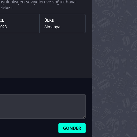
üşük oksijen seviyeleri ve soğuk hava
irler !
YIL
ÜLKE
2023
Almanya