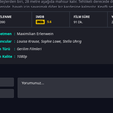
deşlerden biri, 28 metre aşağıda mahsur kalır. Tehlikeli derecede d
eniyle, hayatı için savaşmak diğer kız kardeşine kalmıştır. Keyifli sey
ZLENME
IMDB
FILM SÜRE
390
5.6
91 Dk.
netmen
Maximilian Erlenwein
ncular
Louisa Krause
,
Sophie Lowe
,
Stella Uhrig
m Türü
Gerilim Filmleri
m Kalite
1080p