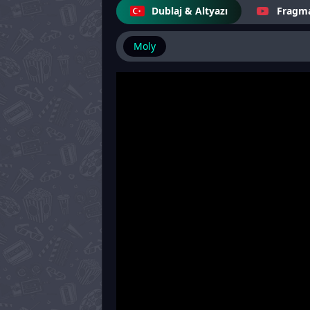
Dublaj & Altyazı
Fragm
Moly