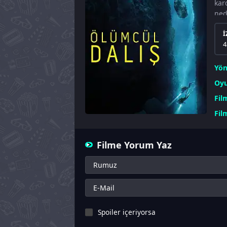
kar
ned
İ
4
Yö
Oyu
Fil
Fil
Filme Yorum Yaz
Spoiler içeriyorsa