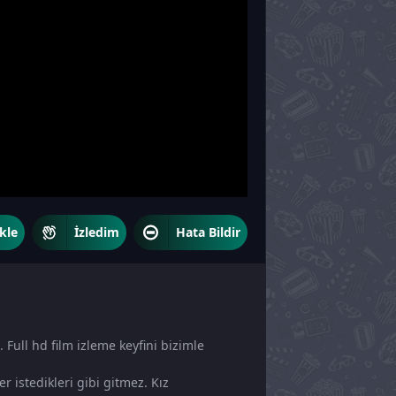
kle
İzledim
Hata Bildir
. Full hd film izleme keyfini bizimle
r istedikleri gibi gitmez. Kız