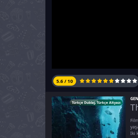
5.6
/
10
GEN
Türkçe Dublaj
,
Türkçe Altyazı
T
Fil
yaş
İki